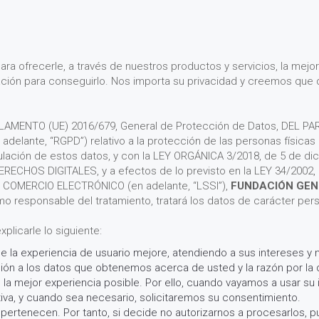
ra ofrecerle, a través de nuestros productos y servicios, la mejor
ción para conseguirlo. Nos importa su privacidad y creemos que
EGLAMENTO (UE) 2016/679, General de Protección de Datos, DEL
delante, “RGPD”) relativo a la protección de las personas físicas
irculación de estos datos, y con la LEY ORGÁNICA 3/2018, de 5 de
HOS DIGITALES, y a efectos de lo previsto en la LEY 34/2002, d
COMERCIO ELECTRÓNICO (en adelante, “LSSI”),
FUNDACIÓN GENE
o responsable del tratamiento, tratará los datos de carácter perso
licarle lo siguiente:
 la experiencia de usuario mejore, atendiendo a sus intereses y
ión a los datos que obtenemos acerca de usted y la razón por la
 la mejor experiencia posible. Por ello, cuando vayamos a usar su
va, y cuando sea necesario, solicitaremos su consentimiento.
ertenecen. Por tanto, si decide no autorizarnos a procesarlos, 