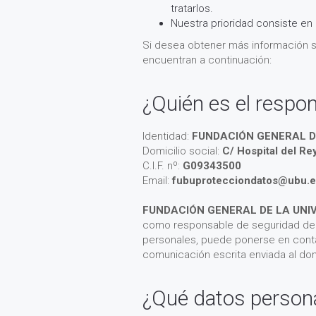
tratarlos.
Nuestra prioridad consiste en
Si desea obtener más información so
encuentran a continuación:
¿Quién es el respo
Identidad:
FUNDACIÓN GENERAL D
Domicilio social:
C/ Hospital del Re
C.I.F. nº:
G09343500
Email:
fubuprotecciondatos@ubu.e
FUNDACIÓN GENERAL DE LA UNI
como responsable de seguridad de p
personales, puede ponerse en cont
comunicación escrita enviada al domi
¿Qué datos person