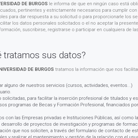
VERSIDAD DE BURGOS
le informa de que en ningún caso está obli
cuados, pertinentes y estrictamente necesarios para cumplir con l
es para dar respuesta a su solicitud o para proporcionarle los ser
litar los datos personales solicitados o el no aceptar la present
nformación, suscribirse, registrarse o participar en cualquiera de 
é tratamos sus datos?
NIVERSIDAD DE BURGOS
tratamos la información que nos facilit
r alguno de nuestros servicios (cursos, actividades, eventos...)
uario.
 solicitadas, para facilitar la inserción profesional de titulados 
rsos programas de Becas y Formación Profesional, financiados por 
s con las Empresas privadas e Instituciones Públicas, así como la
l desarrollo de proyectos de investigación y programas de formac
mación que nos soliciten, a través del formulario de contacto de es
es y realizar el mantenimiento y gestión de la relación con el usua