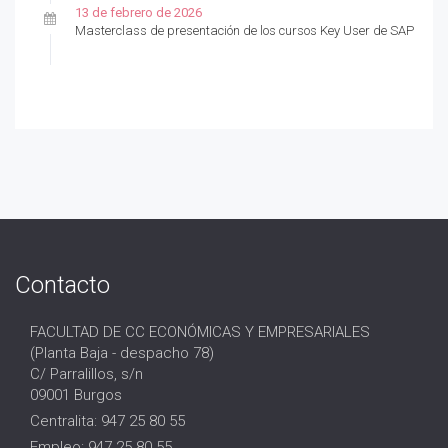
13 de febrero de 2026
Masterclass de presentación de los cursos Key User de SAP
Contacto
FACULTAD DE CC ECONÓMICAS Y EMPRESARIALES
(Planta Baja - despacho 78)
C/ Parralillos, s/n
09001 Burgos
Centralita: 947 25 80 55
Empleo: 947 25 80 55