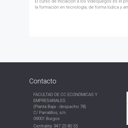
El curso de Iniciación a los Videojuegos es el p
la formación en tecnología, de forma lúdica y 
Contacto
FACULTAD DE CC ECONÓMICAS Y
EMPRESARIALES
(Planta Baja - despacho 78)
C/ Parralillos, s/n
09001 Burgos
Centralita: 947 25 80 55