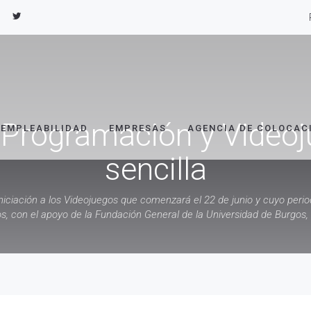
 Programación y Video
EMPLEABILIDAD
EMPRESAS
AGENCIA DE COLOCAC
sencilla
niciación a los Videojuegos que comenzará el 22 de junio y cuyo period
os, con el apoyo de la Fundación General de la Universidad de Burgos, 