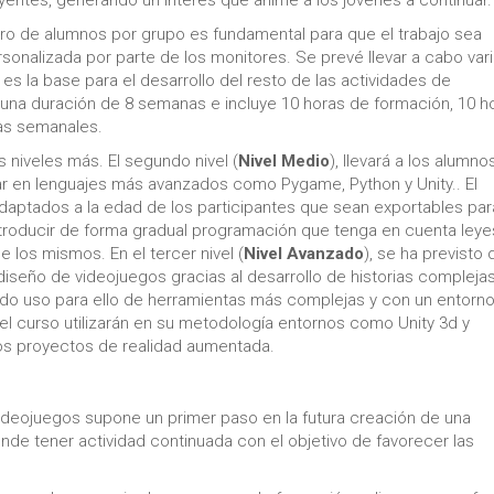
yentes, generando un interés que anime a los jóvenes a continuar.
mero de alumnos por grupo es fundamental para que el trabajo sea
onalizada por parte de los monitores. Se prevé llevar a cabo var
es la base para el desarrollo del resto de las actividades de
 una duración de 8 semanas e incluye 10 horas de formación, 10 h
ías semanales.
 niveles más. El segundo nivel (
Nivel Medio
), llevará a los alumno
r en lenguajes más avanzados como Pygame, Python y Unity.. El
adaptados a la edad de los participantes que sean exportables par
introducir de forma gradual programación que tenga en cuenta leye
e los mismos. En el tercer nivel (
Nivel Avanzado
), se ha previsto
diseño de videojuegos gracias al desarrollo de historias compleja
ndo uso para ello de herramientas más complejas y con un entorn
del curso utilizarán en su metodología entornos como Unity 3d y
os proyectos de realidad aumentada.
Videojuegos supone un primer paso en la futura creación de una
de tener actividad continuada con el objetivo de favorecer las