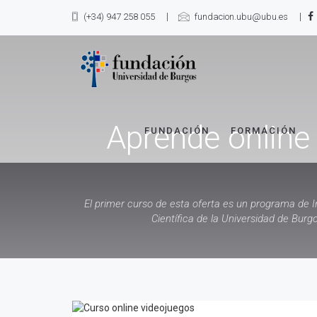
(+34) 947 258 055
fundacion.ubu@ubu.es
Aprende online
FUNDACIÓN
FORMACIÓN
El primer curso de esta oferta es un programa de I
Científica de la Universidad de Burg