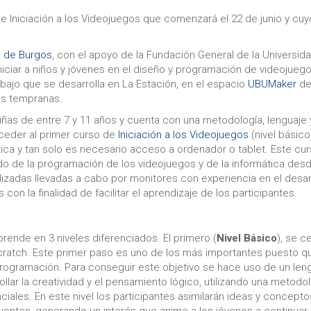
e Iniciación a los Videojuegos que comenzará el 22 de junio y cuy
ad de Burgos
, con el apoyo de la Fundación General de la Universid
niciar a niños y jóvenes en el diseño y programación de videojuego
abajo que se desarrolla en La Estación, en el espacio
UBUMaker
de
as tempranas.
niñas de entre 7 y 11 años y cuenta con una metodología, lenguaje 
ceder al primer curso de
Iniciación a los Videojuegos
(nivel básico
ica y tan solo es necesario acceso a ordenador o tablet. Este cu
do de la programación de los videojuegos y de la informática des
izadas llevadas a cabo por monitores con experiencia en el desar
n la finalidad de facilitar el aprendizaje de los participantes.
rende en 3 niveles diferenciados. El primero (
Nivel Básico
), se c
 Scratch. Este primer paso es uno de los más importantes puesto q
programación. Para conseguir este objetivo se hace uso de un len
lar la creatividad y el pensamiento lógico, utilizando una metodo
ales. En este nivel los participantes asimilarán ideas y concepto