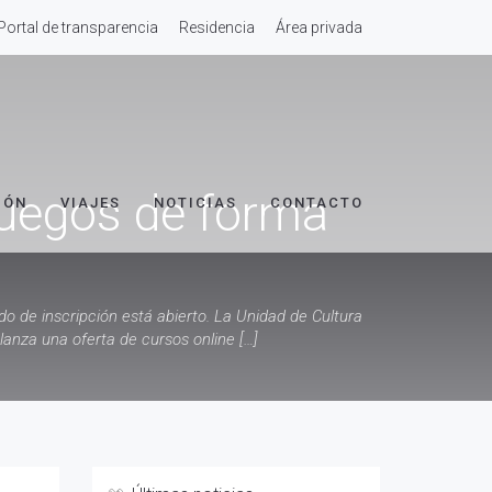
Portal de transparencia
Residencia
Área privada
juegos de forma
IÓN
VIAJES
NOTICIAS
CONTACTO
o de inscripción está abierto. La Unidad de Cultura
lanza una oferta de cursos online […]