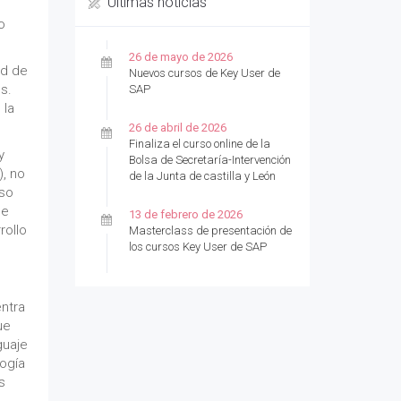
Últimas noticias
o
26 de mayo de 2026
ad de
Nuevos cursos de Key User de
s.
SAP
 la
26 de abril de 2026
Finaliza el curso online de la
y
Bolsa de Secretaría-Intervención
), no
de la Junta de castilla y León
rso
de
13 de febrero de 2026
rollo
Masterclass de presentación de
los cursos Key User de SAP
entra
ue
guaje
logía
s