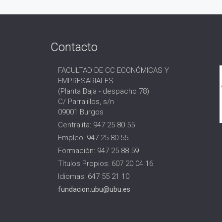
Contacto
FACULTAD DE CC ECONÓMICAS Y
EMPRESARIALES
(Planta Baja - despacho 78)
C/ Parralillos, s/n
09001 Burgos
Centralita: 947 25 80 55
Empleo: 947 25 80 55
Formación: 947 25 88 59
Títulos Propios: 607 20 04 16
Idiomas: 647 55 21 10
fundacion.ubu@ubu.es