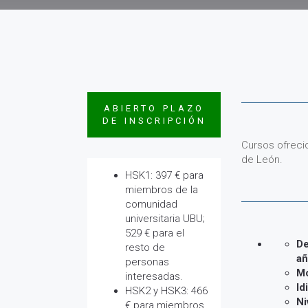
ABIERTO PLAZO
DE INSCRIPCIÓN
Cursos ofrecid
de León.
HSK1: 397 € para
miembros de la
comunidad
universitaria UBU;
529 € para el
De
resto de
añ
personas
Mo
interesadas.
Id
HSK2 y HSK3: 466
Ni
€ para miembros