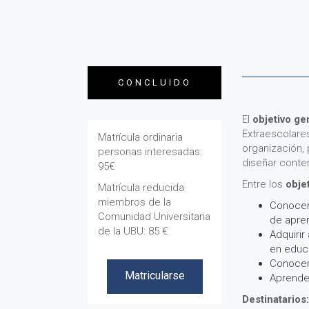
CONCLUIDO
El
objetivo ge
Extraescolares
Matrícula ordinaria
organización, 
personas interesadas:
diseñar conten
95€
Entre los
obje
Matrícula reducida
miembros de la
Conocer
Comunidad Universitaria
de apren
de la UBU: 85 €
Adquiri
en educa
Matricularse
Conocer 
Matricularse
Aprender
Destinatarios: